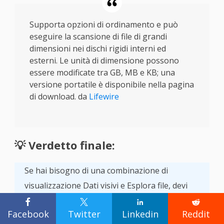
Supporta opzioni di ordinamento e può
eseguire la scansione di file di grandi
dimensioni nei dischi rigidi interni ed
esterni. Le unità di dimensione possono
essere modificate tra GB, MB e KB; una
versione portatile è disponibile nella pagina
di download. da
Lifewire
💡 Verdetto finale:
Se hai bisogno di una combinazione di
visualizzazione Dati visivi e Esplora file, devi
acquistare questo software. È facile da seguire




Facebook
Twitter
Linkedin
Reddit
ma potrebbe essere eccessivo per una