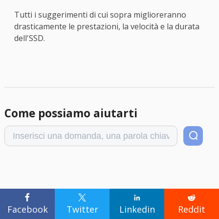
Tutti i suggerimenti di cui sopra miglioreranno
drasticamente le prestazioni, la velocità e la durata
dell'SSD.
Come possiamo aiutarti
Scopri L'autore




Facebook
Twitter
Linkedin
Reddit