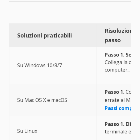
Risoluzione 
Soluzioni praticabili
passo
Passo 1. Selez
Collega la chia
Su Windows 10/8/7
computer...
Pas
Passo 1.
Colleg
Su Mac OS X e macOS
errate al Mac e
Passi complet
Passo 1. Elimi
Su Linux
terminale e dig