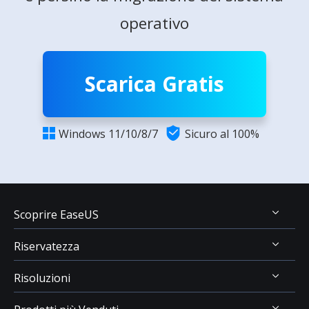
operativo
Scarica Gratis

Windows 11/10/8/7
Sicuro al 100%

Scoprire EaseUS
Riservatezza
Chi Siamo
Risoluzioni
Recensioni & Premi
Disinstallazione
Contatta EaseUS