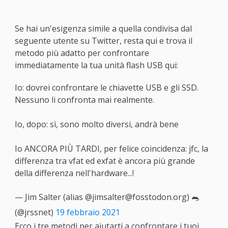
Se hai un'esigenza simile a quella condivisa dal
seguente utente su Twitter, resta qui e trova il
metodo più adatto per confrontare
immediatamente la tua unità flash USB qui:
Io: dovrei confrontare le chiavette USB e gli SSD.
Nessuno li confronta mai realmente.
Io, dopo: sì, sono molto diversi, andrà bene
Io ANCORA PIÙ TARDI, per felice coincidenza: jfc, la
differenza tra vfat ed exfat è ancora più grande
della differenza nell'hardware...!
— Jim Salter (alias @
jimsalter@fosstodon.org
) 🐀
(@jrssnet)
19 febbraio 2021
Ecco i tre metodi per aiutarti a confrontare i tuoi