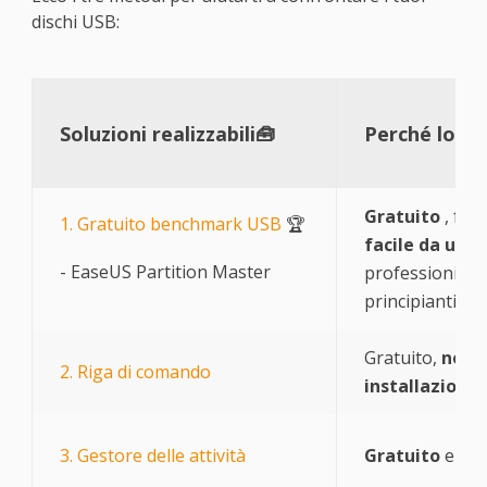
dischi USB:
Soluzioni realizzabili🧰
Perché lo co
Gratuito
, faci
1. Gratuito benchmark USB
🏆
facile da usar
- EaseUS Partition Master
professionisti 
principianti.
Gratuito,
non r
2. Riga di comando
installazione
3. Gestore delle attività
Gratuito
e di f