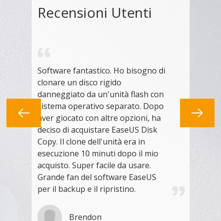
Recensioni Utenti
Rec
co
Software fantastico. Ho bisogno di
Ero in 
clonare un disco rigido
rigido
danneggiato da un'unità flash con
comput
sistema operativo separato. Dopo
rigido


aver giocato con altre opzioni, ha
Copy H
deciso di acquistare EaseUS Disk
del se
Copy. Il clone dell'unità era in
statio
esecuzione 10 minuti dopo il mio
funzio
acquisto. Super facile da usare.
Grande fan del software EaseUS
per il backup e il ripristino.
Brendon