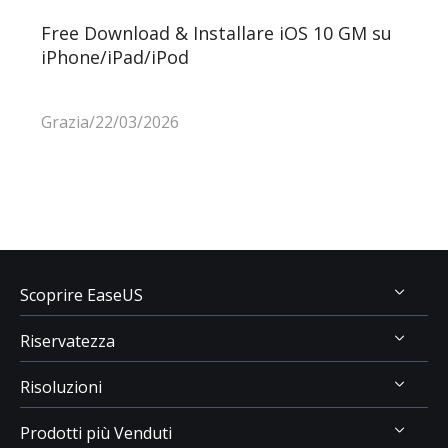
Free Download & Installare iOS 10 GM su
iPhone/iPad/iPod
Grazia/22/03/2026
Scoprire EaseUS
Riservatezza
Chi Siamo
Risoluzioni
Recensioni & Premi
Disinstallazione
Contatta EaseUS
Prodotti più Venduti
Politica di Rimborso
Recupero Dati USB