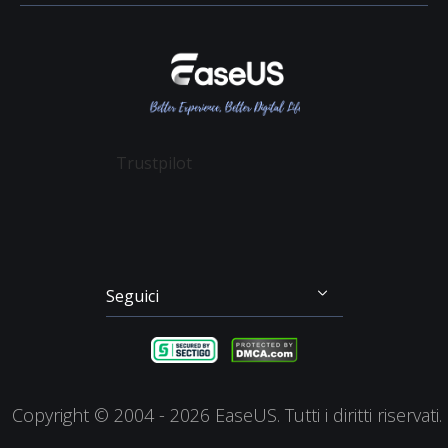
Rivenditore
Politica sulla Riservatezza
Recupero File Cancellati
Data Recovery Wizard
Affiliato
Contratto di Licenza
Recupero Dati Scheda SD
Partition Master
Mio Conto
Termini & Condizioni
Recupero dei File su Mac
Todo Backup
Sconto Education
Backup & Ripristino
Disk Copy
Trustpilot
Gestione Partizioni
Todo PCTrans
Disco di Emergenza
Video Downloader
Clonazione di Disco
RecExperts
Seguici




Copyright ©
2004 - 2026
EaseUS. Tutti i diritti riservati.