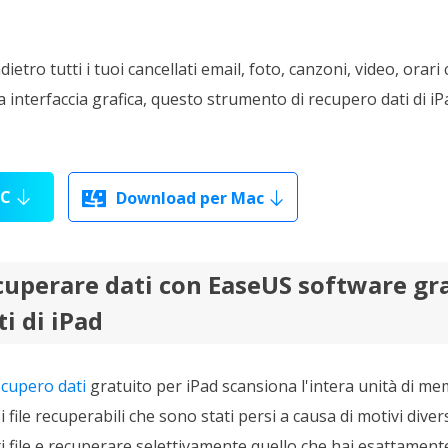
ietro tutti i tuoi cancellati email, foto, canzoni, video, orari
a interfaccia grafica, questo strumento di recupero dati di iP
PC
Download per Mac

cuperare dati con EaseUS software gra
i di iPad
ecupero dati
gratuito per iPad scansiona l'intera unità di me
i file recuperabili che sono stati persi a causa di motivi diver
ti file e recuperare selettivamente quello che hai esattamen