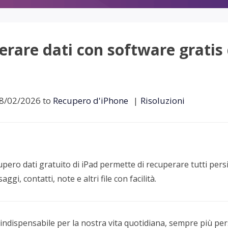
rodotti di Recupero
Recupero dati ca
MSPs Service
Data Recovery Services
Servizi di recupero dati professionale
Recupero Foto 
MSP Service
rare dati con software gratis 
Servizio White
Exchange Recovery
Ripristino & riparazione di file EDB
Email Recovery
8/02/2026 to
Recupero d'iPhone
|
Risoluzioni
Recupero di Outlook email
MS SQL Recovery
Recupero per MS SQL database
pero dati gratuito di iPad permette di recuperare tutti persi
aggi, contatti, note e altri file con facilità.
indispensabile per la nostra vita quotidiana, sempre più pe