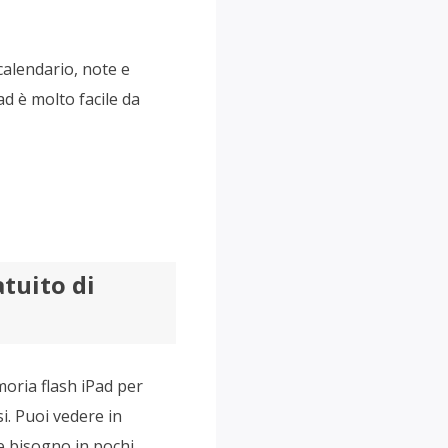
 calendario, note e
ad è molto facile da
tuito di
moria flash iPad per
si. Puoi vedere in
te bisogno in pochi