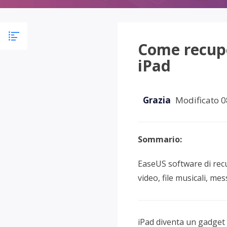
Più P
Come recupe
iPad
Grazia
Modificato 0
Sommario:
EaseUS software di recu
video, file musicali, mess
iPad diventa un gadget 