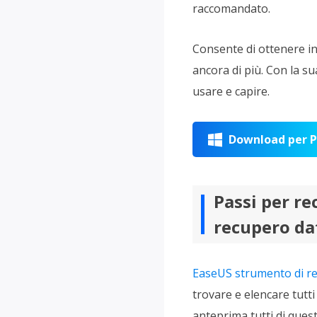
raccomandato.
Consente di ottenere ind
ancora di più. Con la su
usare e capire.
Download per 

Passi per re
recupero dat
EaseUS strumento di r
trovare e elencare tutti 
anteprima tutti di ques