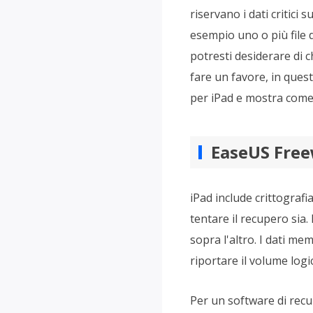
riservano i dati critici 
esempio uno o più file d
potresti desiderare di 
fare un favore, in ques
per iPad e mostra come 
EaseUS Free
iPad include crittografi
tentare il recupero sia.
sopra l'altro. I dati m
riportare il volume log
Per un software di recup