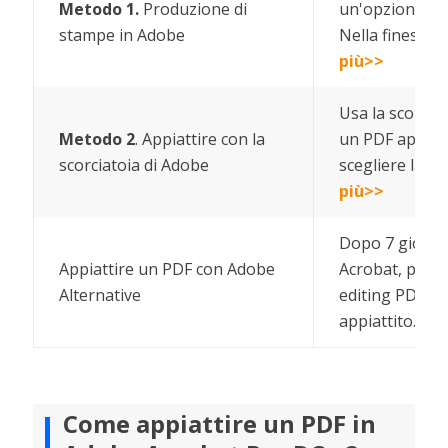
Metodo 1.
Produzione di
un'opzione de
stampe in Adobe
Nella finestra 
più>>
Usa la scorcia
Metodo 2
. Appiattire con la
un PDF appiatt
scorciatoia di Adobe
scegliere la sc
più>>
Dopo 7 giorni 
Appiattire un PDF con Adobe
Acrobat, puoi 
Alternative
editing PDF d
appiattito...
Sco
Come appiattire un PDF in