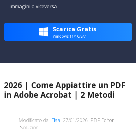
immagini o viceversa
Scarica Gratis

Windows 11/10/8/7
2026 | Come Appiattire un PDF
in Adobe Acrobat | 2 Metodi
Modificato da
Elsa
27/01/2026
PDF Editor
|
Soluzioni