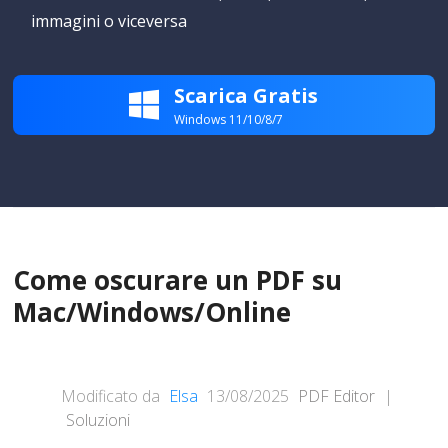
immagini o viceversa
Scarica Gratis

Windows 11/10/8/7
Come oscurare un PDF su
Mac/Windows/Online
Modificato da
Elsa
13/08/2025
PDF Editor
|
Soluzioni