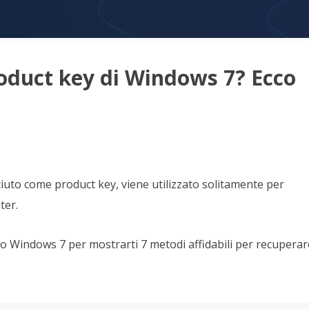
rodotti di Recupero
Recupero dati ca
MSPs Service
Data Recovery Services
Servizi di recupero dati professionale
Recupero Foto 
MSP Service
roduct key di Windows 7? Ecco
Servizio White
Exchange Recovery
Ripristino & riparazione di file EDB
Email Recovery
Recupero di Outlook email
MS SQL Recovery
ciuto come product key, viene utilizzato solitamente per
Recupero per MS SQL database
ter.
 Windows 7 per mostrarti 7 metodi affidabili per recuperar