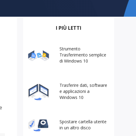
Video Downloader
ncellati da SSD
Scarica video/audio online
da Fotocamera
EaseUS VoiceWave
I PIÙ LETTI
 Label di EaseUS Todo Backup
Cambia voce in tempo reale
Strumenti AI
Strumento
Trasferimento semplice
Vocal Remover (Online)
di Windows 10
Rimuovi le voci online gratis
Trasferire dati, software
e applicazioni a
Windows 10
e
Spostare cartella utente
in un altro disco