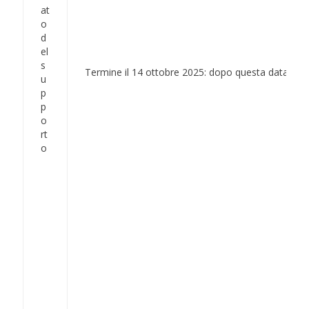
at
o
d
el
s
Termine il 14 ottobre 2025: dopo questa data non 
u
p
p
o
rt
o