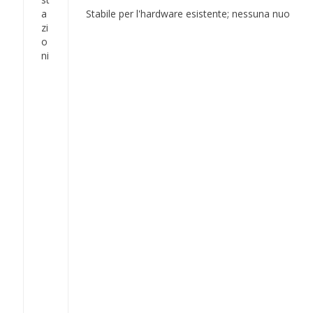
a
Stabile per l'hardware esistente; nessuna nuova f
zi
o
ni