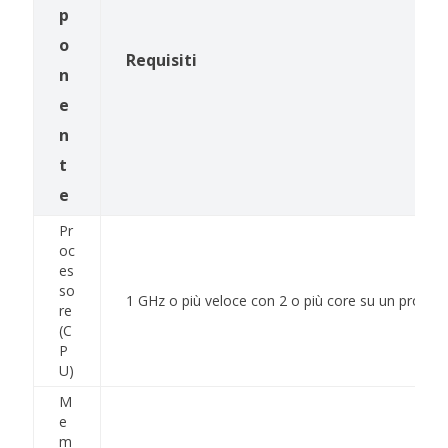
p
o
Requisiti
n
e
n
t
e
Pr
oc
es
so
1 GHz o più veloce con 2 o più core su un proces
re
(C
P
U)
M
e
m