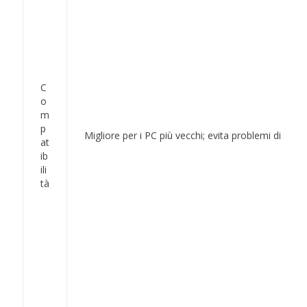
C
o
m
p
Migliore per i PC più vecchi; evita problemi di TP
at
ib
ili
tà