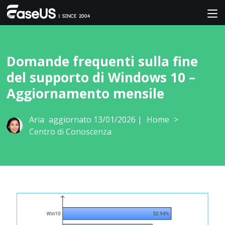
Domande frequenti sulla fine
del supporto di Windows 10 –
Aggiornamento mensile
Aria
aggiornato 13/01/2026 |
Home
>
Centro di Conoscenza