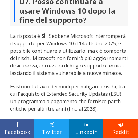
D7. Posso continuare a
usare Windows 10 dopo la
fine del supporto?
La risposta è
SÌ
. Sebbene Microsoft interromperà
il supporto per Windows 10 il 14 ottobre 2025, è
possibile continuare a utilizzarlo, ma ciò comporta
dei rischi. Microsoft non fornirà più aggiornamenti
di sicurezza, correzioni di bug o supporto tecnico,
lasciando il sistema vulnerabile a nuove minacce.
Esistono tuttavia dei modi per mitigare i rischi, tra
cui l'acquisto di Extended Security Updates (ESU),
un programma a pagamento che fornisce patch
critiche per altri tre anni (fino al 2028).
Naturalmente, mantenere Windows 10 è la scelta




preferita da molti utenti per la sua stabilità e
Facebook
Twitter
Linkedin
Reddit
familiarità. Se hardware e software funzionano