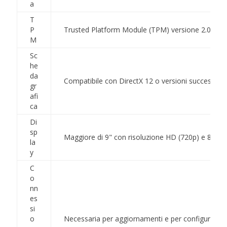
a
T
P
Trusted Platform Module (TPM) versione 2.0
M
Sc
he
da
Compatibile con DirectX 12 o versioni successiv
gr
afi
ca
Di
sp
Maggiore di 9" con risoluzione HD (720p) e 8 bit 
la
y
C
o
nn
es
si
o
Necessaria per aggiornamenti e per configurar