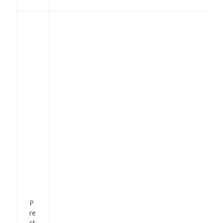
P
re
st