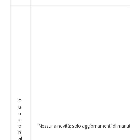
F
u
n
zi
o
Nessuna novità; solo aggiornamenti di manutenzion
n
al