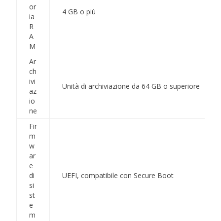
or
4 GB o più
ia
R
A
M
Ar
ch
ivi
Unità di archiviazione da 64 GB o superiore
az
io
ne
Fir
m
w
ar
e
di
UEFI, compatibile con Secure Boot
si
st
e
m