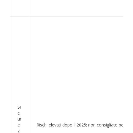
Si
c
ur
e
Rischi elevati dopo il 2025; non consigliato per dati
z