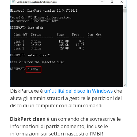
DiskPart.exe è
un'utilità del disco in Windows
che
aiuta gli amministratori a gestire le partizioni del
disco di un computer con alcuni comandi.
DiskPart clean
è un comando che sovrascrive le
informazioni di partizionamento, incluse le
informazioni sui settori nascosti o l'MBR