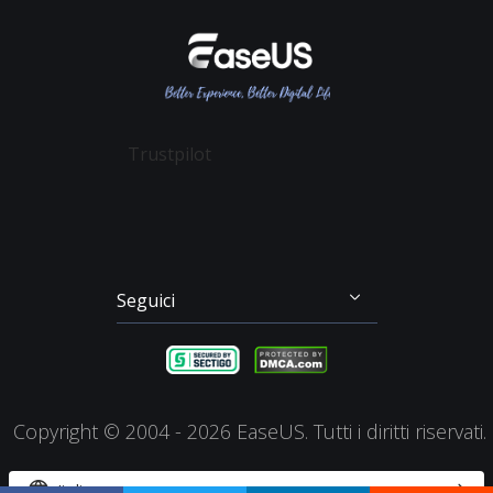
Politica sulla Riservatezza
Recupero File Cancellati
Data Recovery Wizard
Affiliato
Contratto di Licenza
Recupero Dati Scheda SD
Partition Master
Mio Conto
Termini & Condizioni
Recupero dei File su Mac
Todo Backup
Sconto Education
Backup & Ripristino
Disk Copy
Trustpilot
Gestione Partizioni
Todo PCTrans
Disco di Emergenza
Video Downloader
Clonazione di Disco
RecExperts
Seguici




Copyright ©
2004 - 2026
EaseUS. Tutti i diritti riservati.


Italiano