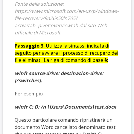
Fonte della soluzione:
https://www.microsoft.com/en-us/p/windows-
file-recovery/9n26s50ln705?
activetab=pivot:overviewtab dal sito Web
ufficiale di Microsoft
Passaggio 3.
Utilizza la sintassi indicata di
seguito per avviare il processo di recupero dei
file eliminati. La riga di comando di base è:
winfr source-drive: destination-drive:
[/switches].
Per esempio:
winfr C: D: /n \Users\Documents\test.docx
Questo particolare comando ripristinerà un
documento Word cancellato denominato test