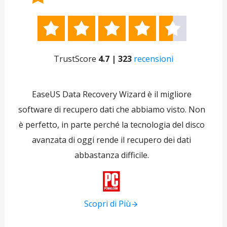





TrustScore
4.7 | 323
recensioni
e
EaseUS Data Recovery Wizard è il migliore
 per
software di recupero dati che abbiamo visto. Non
re
ti
è perfetto, in parte perché la tecnologia del disco
s
avanzata di oggi rende il recupero dei dati
forni
abbastanza difficile.
tra
f

Scopri di Più