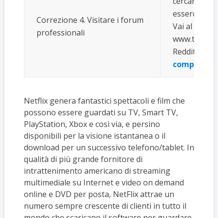
cercare lo s
esserci soluz
Correzione 4. Visitare i forum
Vai al forum 
professionali
www.topix.c
Reddit: www.r
completa
Netflix genera fantastici spettacoli e film che
possono essere guardati su TV, Smart TV,
PlayStation, Xbox e così via, e persino
disponibili per la visione istantanea o il
download per un successivo telefono/tablet. In
qualità di più grande fornitore di
intrattenimento americano di streaming
multimediale su Internet e video on demand
online e DVD per posta, NetFlix attrae un
numero sempre crescente di clienti in tutto il
mondo che scaricano il software per guardare