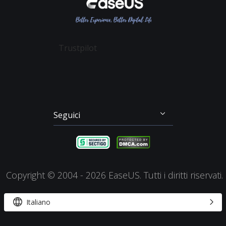
Recupero Dati Scheda SD
Partition Master
Mio Conto
Termini & Condizioni
Recupero dei File su Mac
Todo Backup
Sconto Education
Backup & Ripristino
Disk Copy
Trustpilot
Gestione Partizioni
Todo PCTrans
Disco di Emergenza
Video Downloader
Clonazione di Disco
RecExperts
Seguici




Copyright ©
2004 - 2026
EaseUS. Tutti i diritti riservati.


Italiano