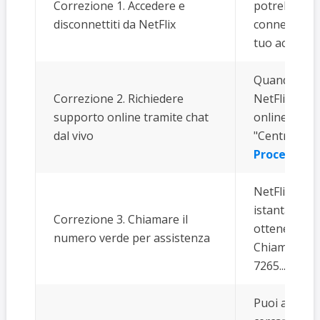
Correzione 1. Accedere e
potrebbe es
disconnettiti da NetFlix
connessione t
tuo account.
Quando hai e
Correzione 2. Richiedere
NetFlix, puo
supporto online tramite chat
online. Acced
dal vivo
"Centro assis
Procedura 
NetFlix offr
istantaneame
Correzione 3. Chiamare il
ottenere aiu
numero verde per assistenza
Chiama il ser
7265...
Proc
Puoi anche v