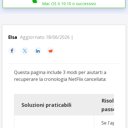

Mac OS X 10.10 o successivo
Elsa
Aggiornato 18/06/2026 |




Questa pagina include 3 modi per aiutarti a
recuperare la cronologia NetFlix cancellata:
Risoluzio
Soluzioni praticabili
passo
Se l'applicaz