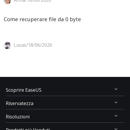
Come recuperare file da 0 byte
Lucas/18/06/2026
Scoprire EaseUS
Riservatezza
Chi Siamo
Risoluzioni
Recensioni & Premi
Disinstallazione
Contatta EaseUS