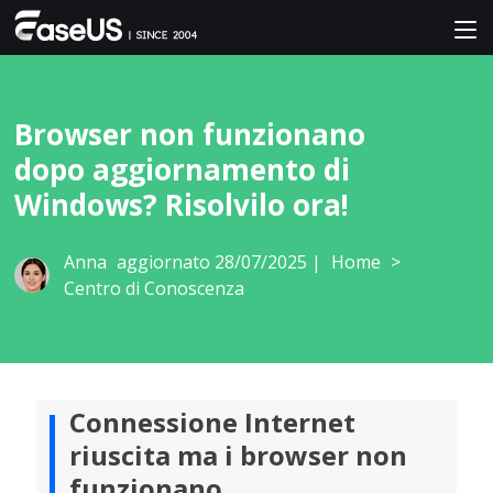
Browser non funzionano
dopo aggiornamento di
Windows? Risolvilo ora!
Anna
aggiornato 28/07/2025 |
Home
>
Centro di Conoscenza
Connessione Internet
riuscita ma i browser non
funzionano