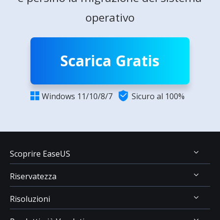
operativo
Scarica Gratis

Windows 11/10/8/7
Sicuro al 100%

Scoprire EaseUS
Riservatezza
Chi Siamo
Risoluzioni
Recensioni & Premi
Disinstallazione
Contatta EaseUS