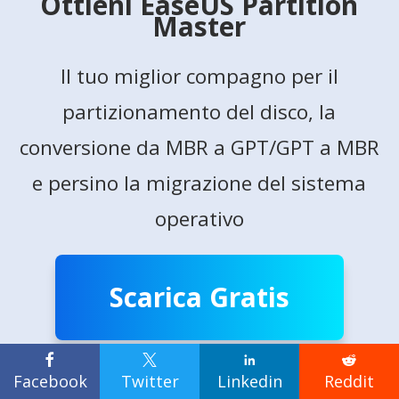
Ottieni EaseUS Partition
Master
Il tuo miglior compagno per il
partizionamento del disco, la
conversione da MBR a GPT/GPT a MBR
e persino la migrazione del sistema
operativo
Scarica Gratis

Windows 11/10/8/7
Sicuro al 100%





Facebook
Twitter
Linkedin
Reddit