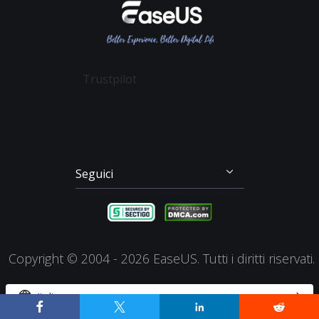
Affiliato
Contratto di Licenza
Recupero Dati Scheda SD
Partition Master
Mio Conto
Termini & Condizioni
Recupero dei File su Mac
Todo Backup
Sconto Education
Backup & Ripristino
Disk Copy
Trustpilot
Gestione Partizioni
Todo PCTrans
Disco di Emergenza
Video Downloader
Clonazione di Disco
RecExperts
Seguici




Copyright ©
2004 - 2026
EaseUS. Tutti i diritti riservati.


Italiano



