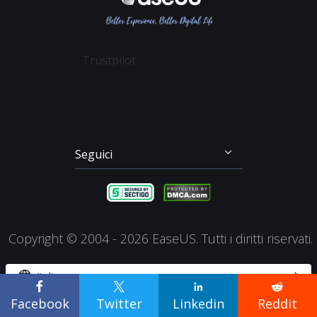
Partition Master
Mio Conto
Termini & Condizioni
Recupero dei File su Mac
Todo Backup
Sconto Education
Backup & Ripristino
Disk Copy
Trustpilot
Gestione Partizioni
Todo PCTrans
Disco di Emergenza
Video Downloader
Clonazione di Disco
RecExperts
Seguici




Copyright ©
2004 - 2026
EaseUS. Tutti i diritti riservati.


Italiano




Facebook
Twitter
Linkedin
Reddit