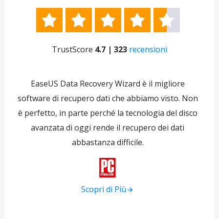





TrustScore
4.7 | 323
recensioni
e
EaseUS Data Recovery Wizard è il migliore
 per
software di recupero dati che abbiamo visto. Non
re
ti
è perfetto, in parte perché la tecnologia del disco
s
avanzata di oggi rende il recupero dei dati
forni
abbastanza difficile.
tra
f

Scopri di Più