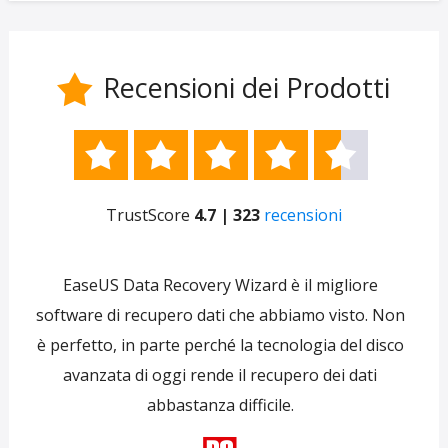
Recensioni dei Prodotti






TrustScore
4.7 | 323
recensioni
e
EaseUS Data Recovery Wizard è il migliore
 per
software di recupero dati che abbiamo visto. Non
re
ti
è perfetto, in parte perché la tecnologia del disco
s
avanzata di oggi rende il recupero dei dati
forni
abbastanza difficile.
tra
f