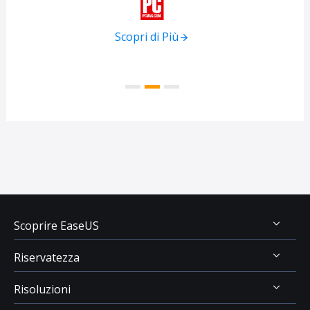

Scopri di Più
Scoprire EaseUS
Riservatezza
Chi Siamo
Risoluzioni
Recensioni & Premi
Disinstallazione