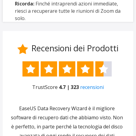
Ricorda:
Finché intraprendi azioni immediate,
riesci a recuperare tutte le riunioni di Zoom da
solo.
Recensioni dei Prodotti






TrustScore
4.7 | 323
recensioni
e
EaseUS Data Recovery Wizard è il migliore
 per
software di recupero dati che abbiamo visto. Non
re
ti
è perfetto, in parte perché la tecnologia del disco
s
avanzata di oggi rende il recupero dei dati
forni