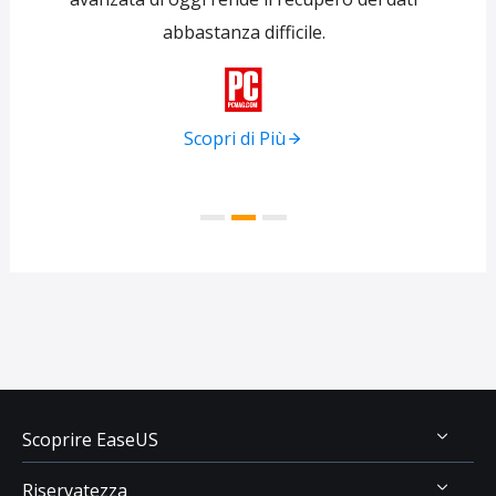
abbastanza difficile.
tra
f

Scopri di Più
Scoprire EaseUS
Riservatezza