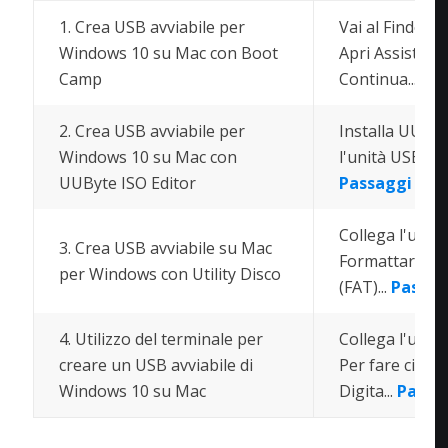
1. Crea USB avviabile per
Vai al Finder. S
Windows 10 su Mac con Boot
Apri Assistent
Camp
Continua...
Pas
2. Crea USB avviabile per
Installa UUByt
Windows 10 su Mac con
l'unità USB al s
UUByte ISO Editor
Passaggi com
Collega l'unità
3. Crea USB avviabile su Mac
Formattare l'
per Windows con Utility Disco
(FAT)...
Passag
4. Utilizzo del terminale per
Collega l'unit
creare un USB avviabile di
Per fare ciò, s
Windows 10 su Mac
Digita...
Passa