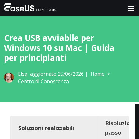
Crea USB avviabile per
Windows 10 su Mac | Guida
per principianti
Elsa
aggiornato 25/06/2026 |
Home
>
Centro di Conoscenza
Risoluzione
Soluzioni realizzabili
passo