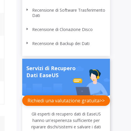
Video Downloader
ncellati da SSD
Scarica video/audio online
Recensione di Software Trasferimento
Dati
da Fotocamera
EaseUS VoiceWave
Recensione di Clonazione Disco
 Label di EaseUS Todo Backup
Cambia voce in tempo reale
Recensione di Backup dei Dati
Strumenti AI
Vocal Remover (Online)
Rimuovi le voci online gratis
Servizi di Recupero
Dati EaseUS
Richiedi una valutazione gratuita>>
Gli esperti di recupero dati di EaseUS
hanno un'esperienza sufficiente per
riparare dischi/sistemi e salvare i dati