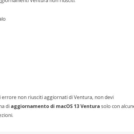
ggiornamenti Ventura non riusciti:
alo
 errore non riusciti aggiornati di Ventura, non devi
ema
di
aggiornamento di macOS 13 Ventura
solo con alcun
zioni.