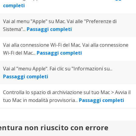
rodotti di Recupero
completi
Recupero dati ca
MSPs Service
Data Recovery Services
Servizi di recupero dati professionale
Recupero Foto 
Vai al menu "Apple" su Mac. Vai alle "Preferenze di
MSP Service
Sistema"...
Passaggi completi
Servizio White
Exchange Recovery
Ripristino & riparazione di file EDB
Vai alla connessione Wi-Fi del Mac. Vai alla connessione
Wi-Fi del Mac...
Passaggi completi
Email Recovery
Recupero di Outlook email
Vai al "menu Apple". Fai clic su "Informazioni su...
MS SQL Recovery
Passaggi completi
Recupero per MS SQL database
Controlla lo spazio di archiviazione sul tuo Mac > Avvia il
tuo Mac in modalità provvisoria...
Passaggi completi
tura non riuscito con errore