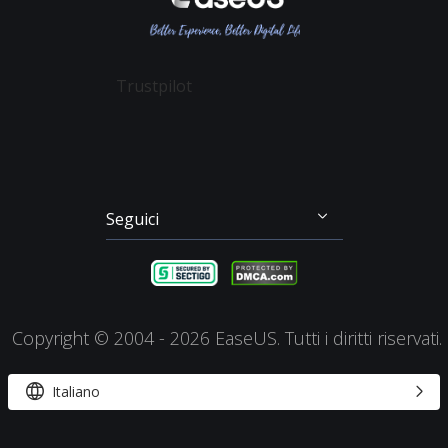
Partition Master
Mio Conto
Termini & Condizioni
Recupero dei File su Mac
Todo Backup
Sconto Education
Backup & Ripristino
Disk Copy
Trustpilot
Gestione Partizioni
Todo PCTrans
Disco di Emergenza
Video Downloader
Clonazione di Disco
RecExperts
Seguici




Copyright ©
2004 - 2026
EaseUS. Tutti i diritti riservati.


Italiano