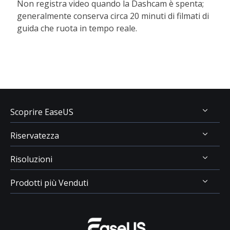
Non registra video quando la Dashcam è spenta;
generalmente conserva circa 20 minuti di filmati di
guida che ruota in tempo reale.
Scoprire EaseUS
Riservatezza
Chi Siamo
Risoluzioni
Recensioni & Premi
Disinstallazione
Contatta EaseUS
Prodotti più Venduti
Politica di Rimborso
Recupero Dati USB
Rivenditore
Politica sulla Riservatezza
Recupero File Cancellati
Data Recovery Wizard
Affiliato
Contratto di Licenza
Recupero Dati Scheda SD