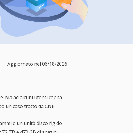
Video Downloader
ncellati da SSD
Scarica video/audio online
da Fotocamera
EaseUS VoiceWave
 Label di EaseUS Todo Backup
Cambia voce in tempo reale
Strumenti AI
Vocal Remover (Online)
Rimuovi le voci online gratis
Aggiornato nel 06/18/2026
e. Ma ad alcuni utenti capita
cco un caso tratto da CNET.
ammi e un'unità disco rigido
2,72 TB e 470 GB di spazio