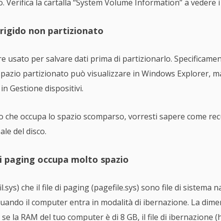
. Verifica la cartalla “System Volume Information” a vedere i 
o rigido non partizionato
 usato per salvare dati prima di partizionarlo. Specificame
lo spazio partizionato può visualizzare in Windows Explorer, 
n Gestione dispositivi.
to che occupa lo spazio scomparso, vorresti sapere come re
ale del disco.
e di paging occupa molto spazio
il.sys) che il file di paging (pagefile.sys) sono file di sistema n
uando il computer entra in modalità di ibernazione. La dimen
e la RAM del tuo computer è di 8 GB, il file di ibernazione (h