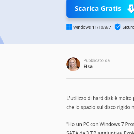
Più P
Scarica Gratis


Windows 11/10/8/7
Sicur
Pubblicato da
Elsa
L'utilizzo di hard disk è molto
che lo spazio sul disco rigido
"Ho un PC con Windows 7 Profe
SATA da 3 TB aggiuntiva. Explo