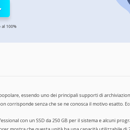
rodotti di Recupero
Recupero dati ca
MSPs Service
Data Recovery Services
Servizi di recupero dati professionale
Recupero Foto 
MSP Service
o al 100%
Servizio White
Exchange Recovery
Ripristino & riparazione di file EDB
Email Recovery
Recupero di Outlook email
MS SQL Recovery
Recupero per MS SQL database
 popolare, essendo uno dei principali supporti di archiviazion
 non corrisponde senza che se ne conosca il motivo esatto. E
ssional con un SSD da 250 GB per il sistema e alcuni progr
rer mostra che questa unità ha una capacità utilizzabile di 