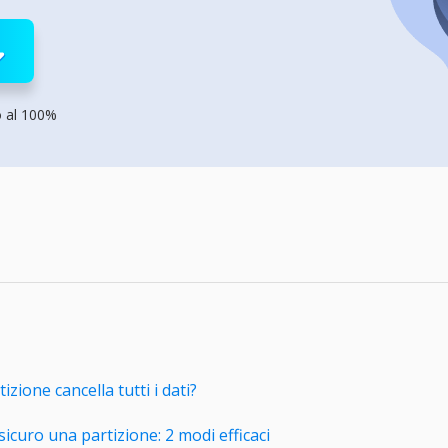
rodotti di Recupero
Recupero dati ca
MSPs Service
Data Recovery Services
Servizi di recupero dati professionale
Recupero Foto 
MSP Service
Servizio White
Exchange Recovery
o al 100%
Ripristino & riparazione di file EDB
Email Recovery
Recupero di Outlook email
MS SQL Recovery
Recupero per MS SQL database
izione cancella tutti i dati?
curo una partizione: 2 modi efficaci