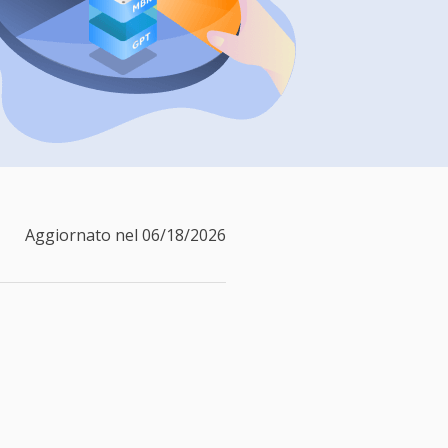
Video Downloader
ncellati da SSD
Scarica video/audio online
da Fotocamera
EaseUS VoiceWave
 Label di EaseUS Todo Backup
Cambia voce in tempo reale
Strumenti AI
Vocal Remover (Online)
Rimuovi le voci online gratis
Aggiornato nel 06/18/2026