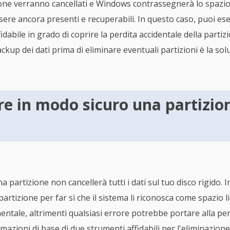
ione verranno cancellati e Windows contrassegnerà lo spazio
sere ancora presenti e recuperabili. In questo caso, puoi e
dabile in grado di coprire la perdita accidentale della partiz
backup dei dati prima di eliminare eventuali partizioni è la sol
e in modo sicuro una partizion
na partizione non cancellerà tutti i dati sul tuo disco rigido.
artizione per far sì che il sistema li riconosca come spazio lib
ntale, altrimenti qualsiasi errore potrebbe portare alla perd
azioni di base di due strumenti affidabili per l'eliminazione 