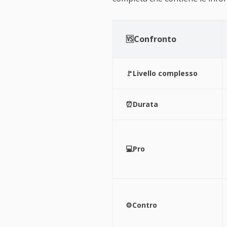
🆚Confronto
🚩Livello complesso
⏰Durata
💻Pro
⚙️Contro