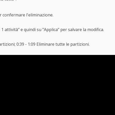
per confermare l'eliminazione.
1 attività" e quindi su "Applica" per salvare la modifica.
tizioni; 0:39 - 1:09 Eliminare tutte le partizioni.