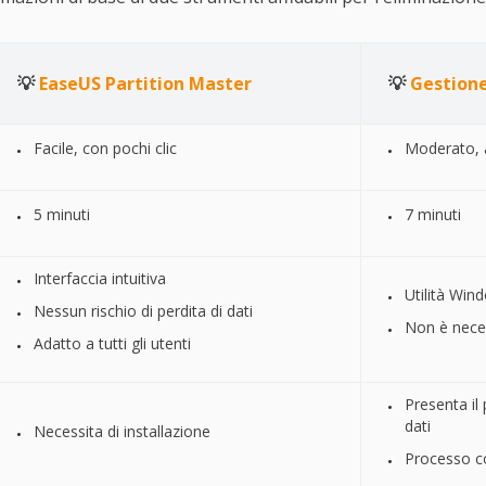
💡
EaseUS Partition Master
💡
Gestione
Facile, con pochi clic
Moderato, a
5 minuti
7 minuti
Interfaccia intuitiva
Utilità Win
Nessun rischio di perdita di dati
Non è neces
Adatto a tutti gli utenti
Presenta il 
dati
Necessita di installazione
Processo c