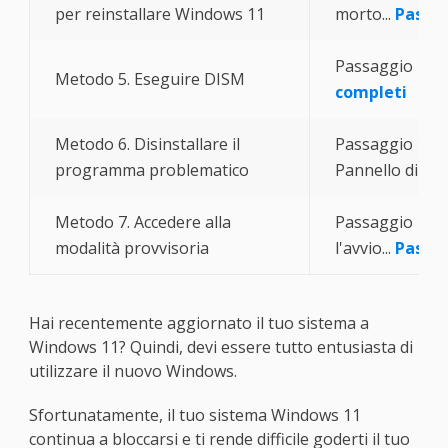
per reinstallare Windows 11
morto...
Passag
Passaggio 1. Fai
Metodo 5. Eseguire DISM
completi
Metodo 6. Disinstallare il
Passaggio 1. Fai
programma problematico
Pannello di cont
Metodo 7. Accedere alla
Passaggio 1. Ri
modalità provvisoria
l'avvio...
Passag
Hai recentemente aggiornato il tuo sistema a
Windows 11? Quindi, devi essere tutto entusiasta di
utilizzare il nuovo Windows.
Sfortunatamente, il tuo sistema Windows 11
continua a bloccarsi e ti rende difficile goderti il tuo