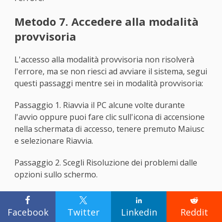
Metodo 7. Accedere alla modalità
provvisoria
L'accesso alla modalità provvisoria non risolverà
l'errore, ma se non riesci ad avviare il sistema, segui
questi passaggi mentre sei in modalità provvisoria:
Passaggio 1. Riavvia il PC alcune volte durante
l'avvio oppure puoi fare clic sull'icona di accensione
nella schermata di accesso, tenere premuto Maiusc
e selezionare Riavvia.
Passaggio 2. Scegli Risoluzione dei problemi dalle
opzioni sullo schermo.
Passaggio 3. Vai su Opzioni avanzate >




Impostazioni di avvio > Pulsante Riavvia.
Facebook
Twitter
Linkedin
Reddit