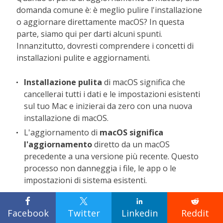
domanda comune è: è meglio pulire l'installazione
o aggiornare direttamente macOS? In questa
parte, siamo qui per darti alcuni spunti.
Innanzitutto, dovresti comprendere i concetti di
installazioni pulite e aggiornamenti.
Installazione pulita
di macOS significa che
cancellerai tutti i dati e le impostazioni esistenti
sul tuo Mac e inizierai da zero con una nuova
installazione di macOS.
L'aggiornamento di
macOS significa
l'aggiornamento
diretto da un macOS
precedente a una versione più recente. Questo
processo non danneggia i file, le app o le
impostazioni di sistema esistenti.
Il vantaggio di un'installazione pulita è che può




aiutarti a risolvere vari problemi su macOS, come
Facebook
Twitter
Linkedin
Reddit