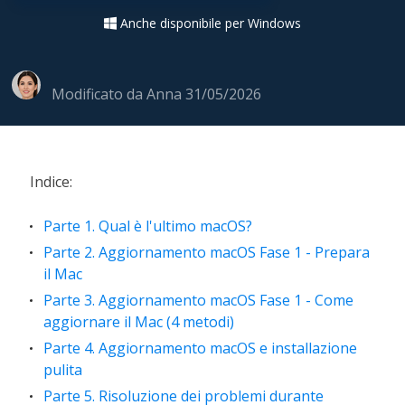
Anche disponibile per Windows

Modificato da
Anna
31/05/2026
Indice:
Parte 1. Qual è l'ultimo macOS?
Parte 2. Aggiornamento macOS Fase 1 - Prepara
il Mac
Parte 3. Aggiornamento macOS Fase 1 - Come
aggiornare il Mac (4 metodi)
Parte 4. Aggiornamento macOS e installazione
pulita
Parte 5. Risoluzione dei problemi durante