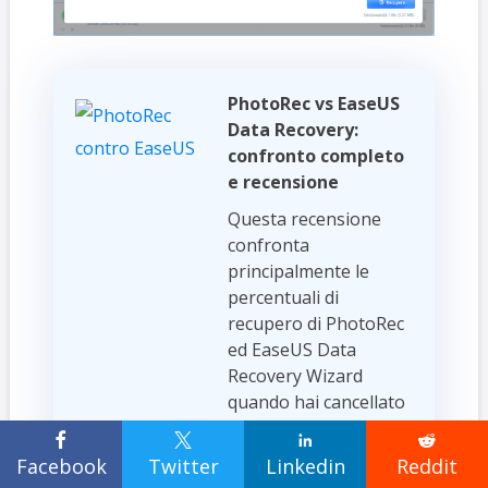
PhotoRec vs EaseUS
Data Recovery:
confronto completo
e recensione
Questa recensione
confronta
principalmente le
percentuali di
recupero di PhotoRec
ed EaseUS Data
Recovery Wizard
quando hai cancellato
accidentalmente i tuoi




file o formattato i tuoi
Facebook
Twitter
Linkedin
Reddit
dispositivi di