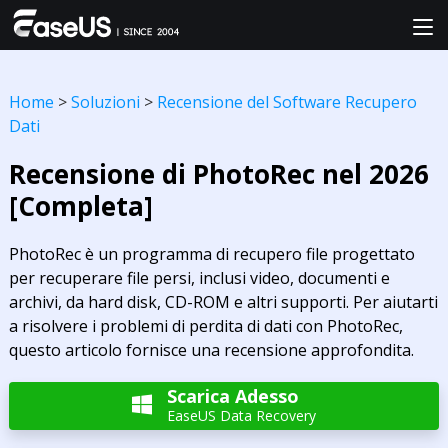
Home
>
Soluzioni
>
Recensione del Software Recupero
Dati
Recensione di PhotoRec nel 2026
[Completa]
PhotoRec è un programma di recupero file progettato
per recuperare file persi, inclusi video, documenti e
archivi, da hard disk, CD-ROM e altri supporti. Per aiutarti
a risolvere i problemi di perdita di dati con PhotoRec,
questo articolo fornisce una recensione approfondita.
Scarica Adesso

EaseUS Data Recovery