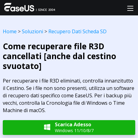
Home
>
Soluzioni
>
Recupero Dati Scheda SD
Come recuperare file R3D
cancellati [anche dal cestino
svuotato]
Per recuperare i file R3D eliminati, controlla innanzitutto
il Cestino. Se i file non sono presenti, utilizza un software
di recupero dati specifico come EaseUS. Per i backup più
vecchi, controlla la Cronologia file di Windows o Time
Machine di macOS.
Scarica Adesso

Windows 11/10/8/7