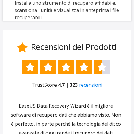
Installa uno strumento di recupero affidabile,
scansiona l'unità e visualizza in anteprima i file
recuperabili.
Recensioni dei Prodotti






TrustScore
4.7 | 323
recensioni
e
EaseUS Data Recovery Wizard è il migliore
 per
software di recupero dati che abbiamo visto. Non
re
ti
è perfetto, in parte perché la tecnologia del disco
s
avanzata di oggi rende il recupero dei dati
forni