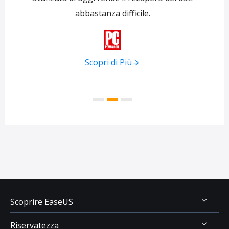
abbastanza difficile.
tra
f

Scopri di Più
Scoprire EaseUS
Riservatezza