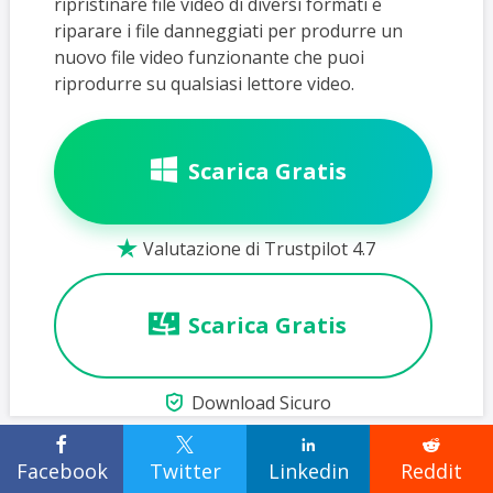
ripristinare file video di diversi formati e
riparare i file danneggiati per produrre un
nuovo file video funzionante che puoi
riprodurre su qualsiasi lettore video.
Scarica Gratis
Valutazione di Trustpilot 4.7

Scarica Gratis

Download Sicuro




Facebook
Twitter
Linkedin
Reddit