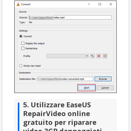
5. Utilizzare EaseUS
RepairVideo online
gratuito per riparare
video 3GP danneggiati