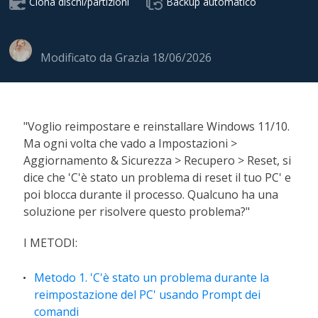
Clona dischi/partizioni
Backup automatico
Modificato da
Grazia
18/06/2026
"Voglio reimpostare e reinstallare Windows 11/10.
Ma ogni volta che vado a Impostazioni >
Aggiornamento & Sicurezza > Recupero > Reset, si
dice che 'C'è stato un problema di reset il tuo PC' e
poi blocca durante il processo. Qualcuno ha una
soluzione per risolvere questo problema?"
I METODI:
Metodo 1. 'C'è stato un problema durante la
reimpostazione del PC' usando Prompt dei
comandi