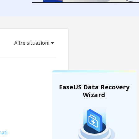
Video Downloader
ncellati da SSD
Scarica video/audio online
da Fotocamera
EaseUS VoiceWave
 Label di EaseUS Todo Backup
Cambia voce in tempo reale
Altre situazioni
Strumenti AI
Vocal Remover (Online)
Rimuovi le voci online gratis
EaseUS Data Recovery
Wizard
nati