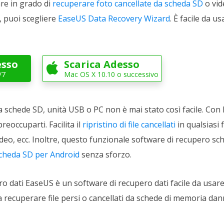
re in grado di
recuperare foto cancellate da scheda SD
o vid
 puoi scegliere
EaseUS Data Recovery Wizard
. È facile da u
esso
Scarica Adesso

/7
Mac OS X 10.10 o successivo
a schede SD, unità USB o PC non è mai stato così facile. Co
reoccuparti. Facilita il
ripristino di file cancellati
in qualsiasi 
deo, ecc. Inoltre, questo funzionale software di recupero sc
 scheda SD per Android
senza sforzo.
 dati EaseUS è un software di recupero dati facile da usare, 
 a recuperare file persi o cancellati da schede di memoria d