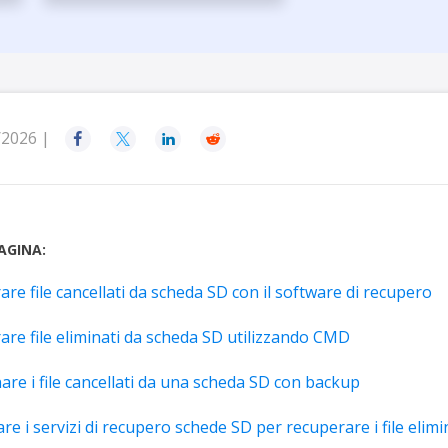
rodotti di Recupero
Recupero dati ca
MSPs Service
Data Recovery Services
Servizi di recupero dati professionale
Recupero Foto 
MSP Service
Servizio White
Exchange Recovery
Ripristino & riparazione di file EDB
/2026 |




Email Recovery
Recupero di Outlook email
MS SQL Recovery
AGINA:
Recupero per MS SQL database
re file cancellati da scheda SD con il software di recupero
re file eliminati da scheda SD utilizzando CMD
are i file cancellati da una scheda SD con backup
e i servizi di recupero schede SD per recuperare i file elimi