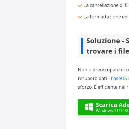
La cancellazione di fil
La formattazione dell
Soluzione - 
trovare i fil
Non ti preoccupare di co
recupero dati -
EaseUS 
sforzo. È efficiente nel r
Scarica Ad

Windows 11/10/8