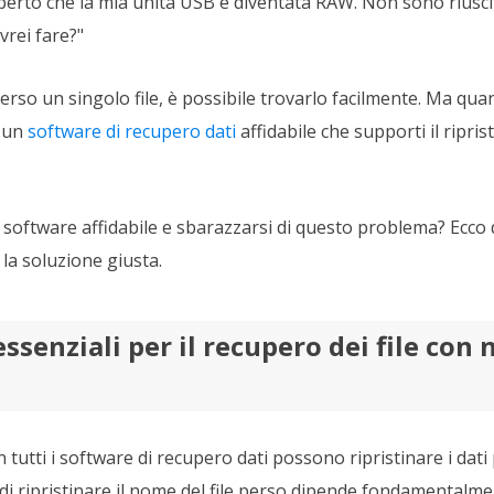
perto che la mia unità USB è diventata RAW. Non sono riuscito
vrei fare?"
erso un singolo file, è possibile trovarlo facilmente. Ma quan
e un
software di recupero dati
affidabile che supporti il ripris
software affidabile e sbarazzarsi di questo problema? Ecco 
la soluzione giusta.
essenziali per il recupero dei file con
tutti i software di recupero dati possono ripristinare i dati p
à di ripristinare il nome del file perso dipende fondamentalme