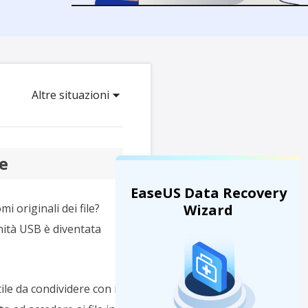
Video Downloader
ncellati da SSD
Scarica video/audio online
da Fotocamera
EaseUS VoiceWave
 Label di EaseUS Todo Backup
Cambia voce in tempo reale
Altre situazioni
Strumenti AI
Vocal Remover (Online)
Rimuovi le voci online gratis
e
EaseUS Data Recovery
i originali dei file?
Wizard
nità USB è diventata
le da condividere con il