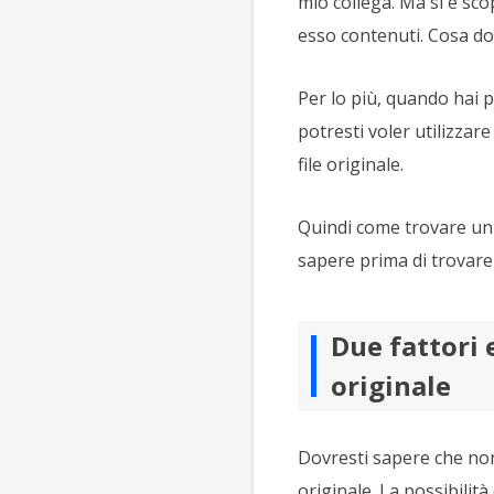
mio collega. Ma si è sco
esso contenuti. Cosa do
Per lo più, quando hai p
potresti voler utilizzar
file originale.
Quindi come trovare un 
sapere prima di trovare 
Due fattori 
originale
Dovresti sapere che non 
originale. La possibilit