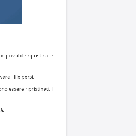
be possibile ripristinare
re i file persi.
o essere ripristinati. I
à.