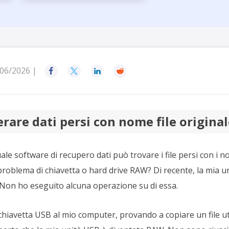
rodotti di Recupero
Recupero dati ca
MSPs Service
Data Recovery Services
Servizi di recupero dati professionale
Recupero Foto 
MSP Service
Servizio White
Exchange Recovery
Ripristino & riparazione di file EDB
06/2026 |




Email Recovery
Recupero di Outlook email
are dati persi con nome file original
MS SQL Recovery
Recupero per MS SQL database
le software di recupero dati può trovare i file persi con i nom
problema di chiavetta o hard drive RAW? Di recente, la mia u
on ho eseguito alcuna operazione su di essa.
 chiavetta USB al mio computer, provando a copiare un file uti