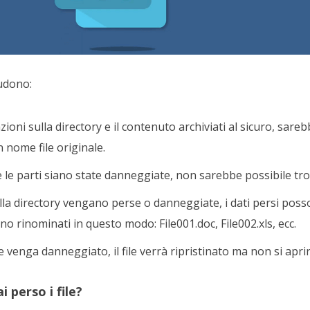
ludono:
zioni sulla directory e il contenuto archiviati al sicuro, sareb
n nome file originale.
le parti siano state danneggiate, non sarebbe possibile trova
lla directory vengano perse o danneggiate, i dati persi posson
no rinominati in questo modo: File001.doc, File002.xls, ecc.
le venga danneggiato, il file verrà ripristinato ma non si aprir
 perso i file?