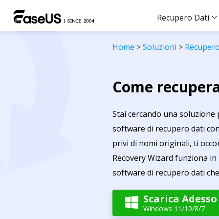
Recupero Dati
Home
>
Soluzioni
>
Recupero
Come recuperare
Stai cercando una soluzione p
software di recupero dati con 
privi di nomi originali, ti o
Recovery Wizard funziona in m
software di recupero dati che t
Scarica Adesso

Windows 11/10/8/7