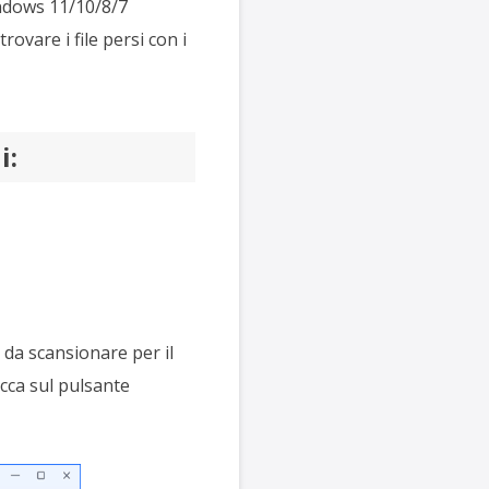
Windows 11/10/8/7
ovare i file persi con i
i:
da scansionare per il
icca sul pulsante