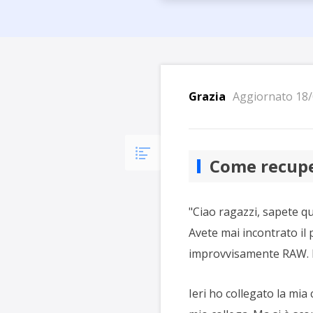
Più P
Grazia
Aggiornato 18/
Come recuper
"Ciao ragazzi, sapete qua
Avete mai incontrato il 
improvvisamente RAW. N
Ieri ho collegato la mia