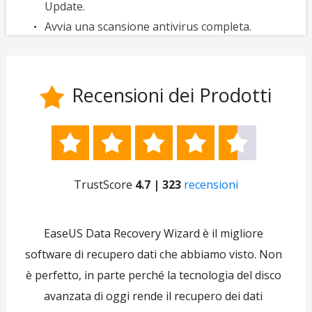
Update.
Avvia una scansione antivirus completa.
Recensioni dei Prodotti






TrustScore
4.7 | 323
recensioni
e
EaseUS Data Recovery Wizard è il migliore
 per
software di recupero dati che abbiamo visto. Non
re
ti
è perfetto, in parte perché la tecnologia del disco
s
avanzata di oggi rende il recupero dei dati
forni