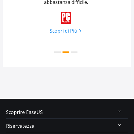
abbastanza difficile.
tra
f

Scopri di Più
Scoprire EaseUS
Riservatezza
Chi Siamo