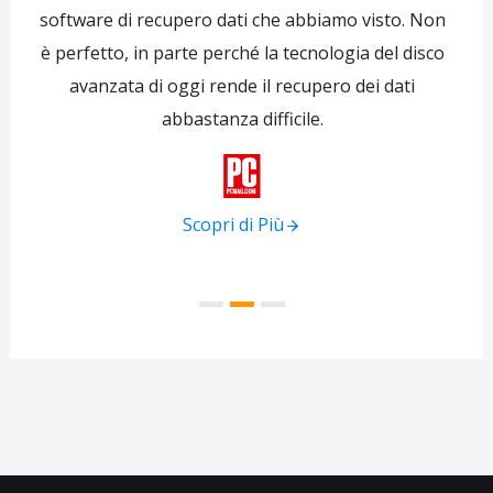
 per
software di recupero dati che abbiamo visto. Non
re
ti
è perfetto, in parte perché la tecnologia del disco
s
avanzata di oggi rende il recupero dei dati
forni
abbastanza difficile.
tra
f

Scopri di Più