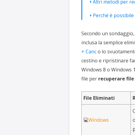
Altri metodi per r
Perché è possibile 
Secondo un sondaggio, l'
inclusa la semplice elim
+ Canc
o lo svuotamento
cestino e ripristinare f
Windows 8 o Windows 10
file per
recuperare file
File Eliminati
R
C
💻
Windows
o
p