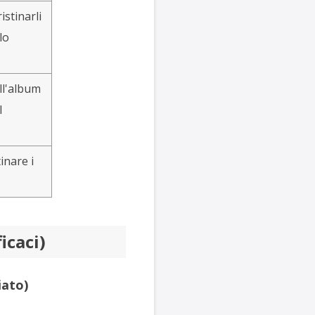
istinarli
lo
ell'album
l
inare i
icaci)
iato)