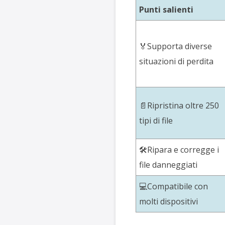
Punti salienti
🏅Supporta diverse
situazioni di perdita
📄Ripristina oltre 250
tipi di file
🛠️Ripara e corregge i
file danneggiati
💻Compatibile con
molti dispositivi