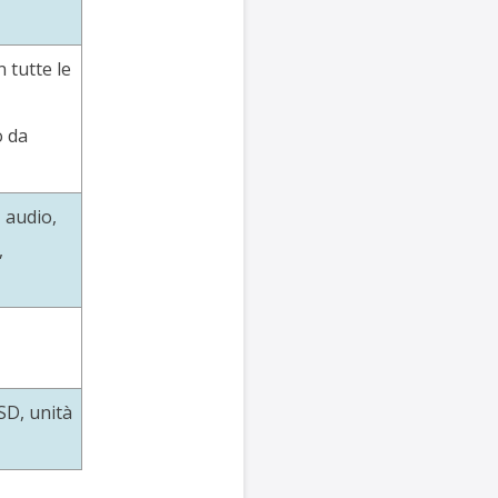
 tutte le
o da
, audio,
,
SSD, unità