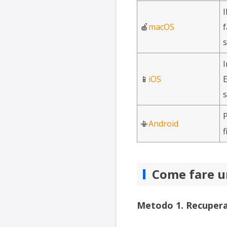
I
🍎
macOS
f
s
I
📱
iOS
E
s
P
📳
Android
f
Come fare u
Metodo 1. Recuperar