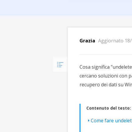
Più P
Grazia
Aggiornato 18/
Cosa significa "undelete
cercano soluzioni con p
recupero dei dati su Wi
Contenuto del testo:
Come fare undelete