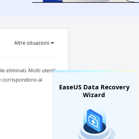
Video Downloader
ncellati da SSD
Scarica video/audio online
da Fotocamera
EaseUS VoiceWave
 Label di EaseUS Todo Backup
Cambia voce in tempo reale
Altre situazioni
Strumenti AI
Vocal Remover (Online)
Rimuovi le voci online gratis
e eliminati. Molti utenti
e corrispondono al
EaseUS Data Recovery
Wizard