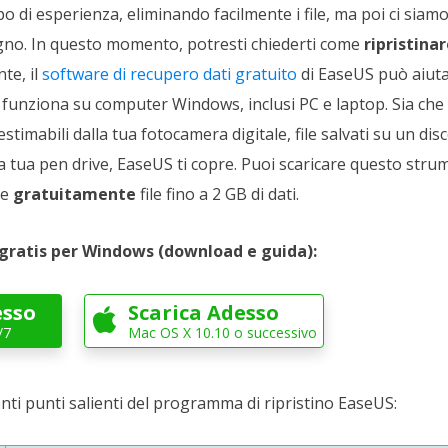
o di esperienza, eliminando facilmente i file, ma poi ci siam
no. In questo momento, potresti chiederti come
ripristinare
te, il
software di recupero dati gratuito
di EaseUS può aiuta
s funziona su computer Windows, inclusi PC e laptop. Sia che
timabili dalla tua fotocamera digitale, file salvati su un disc
a tua pen drive, EaseUS ti copre. Puoi scaricare questo strum
re
gratuitamente
file fino a 2 GB di dati.
gratis per Windows (download e guida):
esso
Scarica Adesso

/7
Mac OS X 10.10 o successivo
nti punti salienti del programma di ripristino EaseUS: