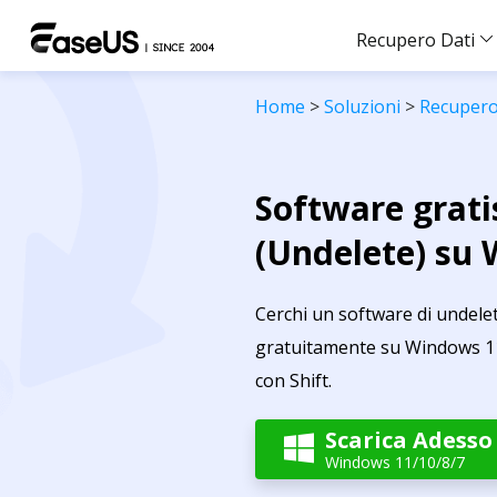
Recupero Dati
Home
>
Soluzioni
>
Recupero 
Software gratis
(Undelete) su
Cerchi un software di undele
gratuitamente su Windows 11
con Shift.
Scarica Adesso

Windows 11/10/8/7