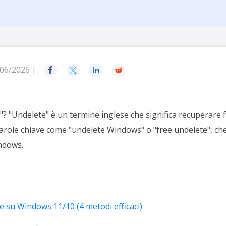
rodotti di Recupero
Recupero dati ca
MSPs Service
Data Recovery Services
Servizi di recupero dati professionale
Recupero Foto 
MSP Service
Servizio White
Exchange Recovery
Ripristino & riparazione di file EDB
06/2026 |




Email Recovery
Recupero di Outlook email
"? "Undelete" è un termine inglese che significa recuperare fil
MS SQL Recovery
arole chiave come "undelete Windows" o "free undelete", ch
Recupero per MS SQL database
ndows.
 su Windows 11/10 (4 metodi efficaci)