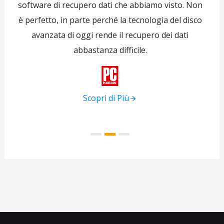
 per
software di recupero dati che abbiamo visto. Non
re
ti
è perfetto, in parte perché la tecnologia del disco
s
avanzata di oggi rende il recupero dei dati
forni
abbastanza difficile.
tra
f

Scopri di Più