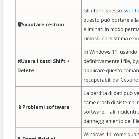
Gli utenti spesso
svuota
questo può portare alla 
🗑️Svuotare cestino
eliminati in modo perman
rimossi dal sistema e n
In Windows 11, usando
❌Usare i tasti Shift +
definitivamente i file, 
Delete
applicare questo comand
recuperabili dal Cestino
La perdita di dati può v
come crash di sistema, m
📱Problemi software
software. Tali incidenti
danneggiamento dei file
Windows 11, come qualsi