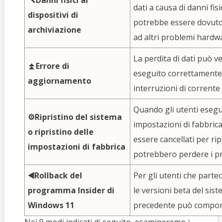
🔨Danni fisici ai
dati a causa di danni fisi
dispositivi di
potrebbe essere dovuto 
archiviazione
ad altri problemi hardwa
La perdita di dati può ver
⏫Errore di
eseguito correttamente
aggiornamento
interruzioni di corrente 
Quando gli utenti eseguo
⚙️Ripristino del sistema
impostazioni di fabbrica
o ripristino delle
essere cancellati per ripr
impostazioni di fabbrica
potrebbero perdere i pro
◀️Rollback del
Per gli utenti che part
programma Insider di
le versioni beta del sist
Windows 11
precedente può comporta