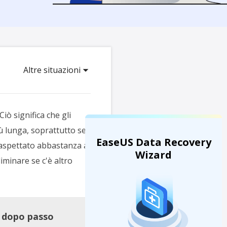
Video Downloader
ncellati da SSD
Scarica video/audio online
da Fotocamera
EaseUS VoiceWave
 Label di EaseUS Todo Backup
Cambia voce in tempo reale
Altre situazioni
Strumenti AI
Vocal Remover (Online)
Rimuovi le voci online gratis
ò significa che gli
ù lunga, soprattutto se
EaseUS Data Recovery
 aspettato abbastanza a
Wizard
minare se c'è altro
o dopo passo