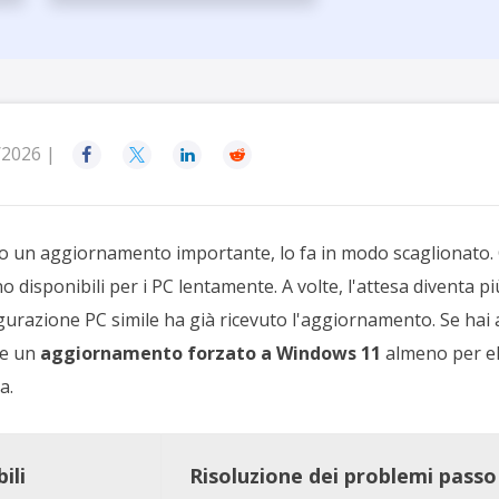
rodotti di Recupero
Recupero dati ca
MSPs Service
Data Recovery Services
Servizi di recupero dati professionale
Recupero Foto 
MSP Service
Servizio White
Exchange Recovery
Ripristino & riparazione di file EDB
/2026 |




Email Recovery
Recupero di Outlook email
o un aggiornamento importante, lo fa in modo scaglionato. Ci
MS SQL Recovery
disponibili per i PC lentamente. A volte, l'attesa diventa pi
Recupero per MS SQL database
urazione PC simile ha già ricevuto l'aggiornamento. Se hai
re un
aggiornamento forzato a Windows 11
almeno per eli
a.
ili
Risoluzione dei problemi pass