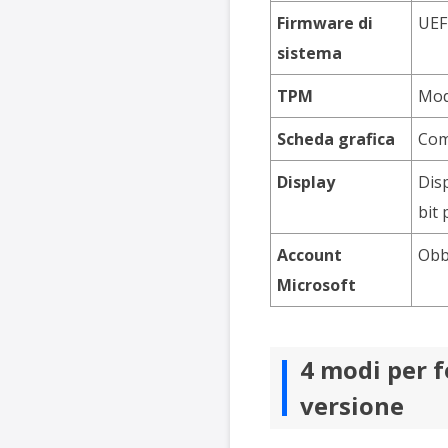
Firmware di
UEF
sistema
TPM
Mod
Scheda grafica
Comp
Display
Disp
bit 
Account
Obb
Microsoft
4 modi per f
versione