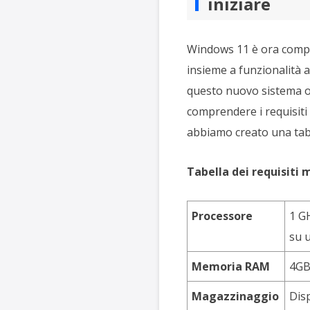
iniziare
Windows 11 è ora comple
insieme a funzionalità 
questo nuovo sistema op
comprendere i requisiti
abbiamo creato una tabe
Tabella dei requisiti 
Processore
1 GH
su u
Memoria RAM
4G
Magazzinaggio
Disp