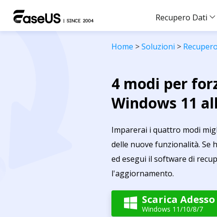
Recupero Dati
Home
>
Soluzioni
>
Recupero
4 modi per for
Windows 11 all
Imparerai i quattro modi mig
delle nuove funzionalità. Se 
ed esegui il software di recu
l'aggiornamento.
Scarica Adesso

Windows 11/10/8/7