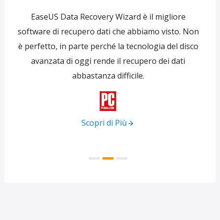
e
EaseUS Data Recovery Wizard è il migliore
 per
software di recupero dati che abbiamo visto. Non
re
ti
è perfetto, in parte perché la tecnologia del disco
s
avanzata di oggi rende il recupero dei dati
forni
abbastanza difficile.
tra
f

Scopri di Più