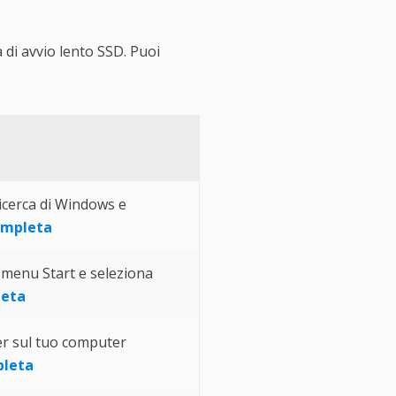
di avvio lento SSD. Puoi
ricerca di Windows e
ompleta
l menu Start e seleziona
leta
er sul tuo computer
pleta