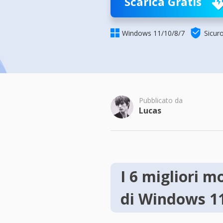
Scarica Gratis
Più P


Windows 11/10/8/7
Sicur
Pubblicato da
Lucas
I 6 migliori m
di Windows 1