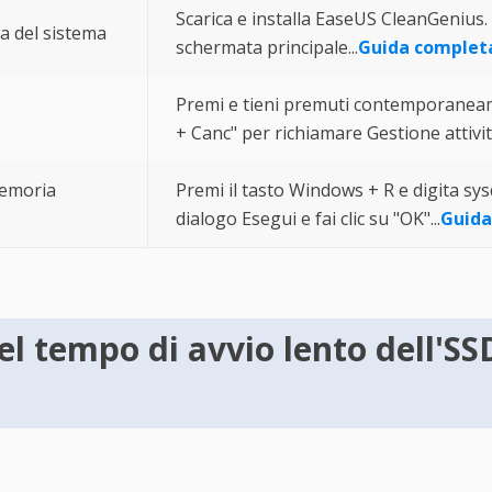
Scarica e installa EaseUS CleanGenius. 
ia del sistema
schermata principale...
Guida complet
Premi e tieni premuti contemporaneame
+ Canc" per richiamare Gestione attività
memoria
Premi il tasto Windows + R e digita sysd
dialogo Esegui e fai clic su "OK"...
Guida
l tempo di avvio lento dell'S