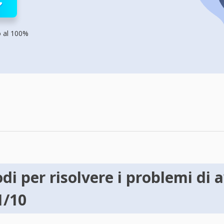
rodotti di Recupero
Recupero dati ca
MSPs Service
Data Recovery Services
Servizi di recupero dati professionale
o al 100%
Recupero Foto 
MSP Service
Servizio White
Exchange Recovery
Ripristino & riparazione di file EDB
Email Recovery
Recupero di Outlook email
MS SQL Recovery
Recupero per MS SQL database
odi per risolvere i problemi di 
1/10