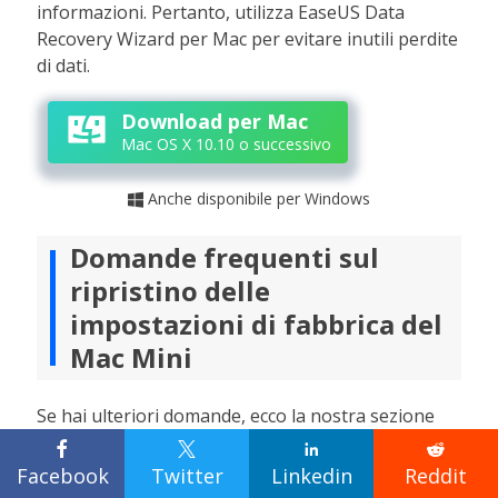
informazioni. Pertanto, utilizza EaseUS Data
Recovery Wizard per Mac per evitare inutili perdite
di dati.
Download per Mac
Mac OS X 10.10 o successivo
Anche disponibile per Windows

Domande frequenti sul
ripristino delle
impostazioni di fabbrica del
Mac Mini
Se hai ulteriori domande, ecco la nostra sezione
FAQ per aiutarti a rispondere a tali domande.




Facebook
Twitter
Linkedin
Reddit
Come posso pulire il mio Mac Mini