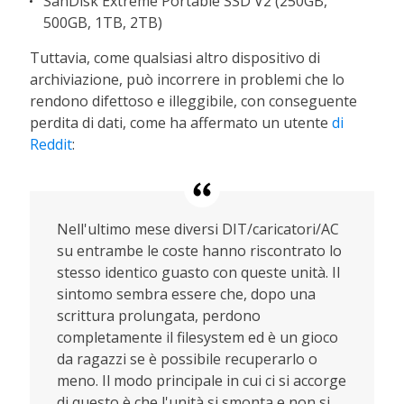
SanDisk Extreme Portable SSD V2 (250GB,
500GB, 1TB, 2TB)
Tuttavia, come qualsiasi altro dispositivo di
archiviazione, può incorrere in problemi che lo
rendono difettoso e illeggibile, con conseguente
perdita di dati, come ha affermato un utente
di
Reddit
:
Nell'ultimo mese diversi DIT/caricatori/AC
su entrambe le coste hanno riscontrato lo
stesso identico guasto con queste unità. Il
sintomo sembra essere che, dopo una
scrittura prolungata, perdono
completamente il filesystem ed è un gioco
da ragazzi se è possibile recuperarlo o
meno. Il modo principale in cui ci si accorge
di questo è che l'unità si smonta e non si