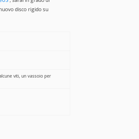
eUS
, sarai in grado di
nuovo disco rigido su
alcune viti, un vassoio per