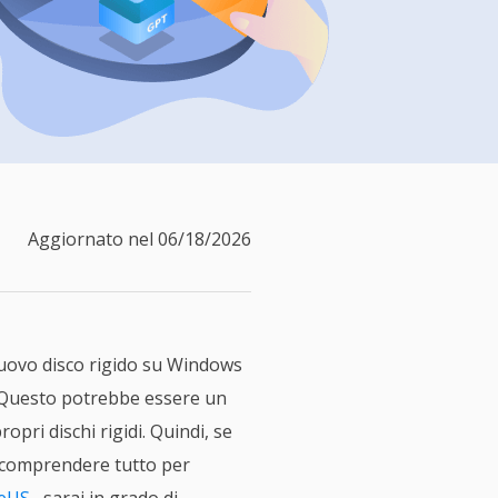
Video Downloader
ncellati da SSD
Scarica video/audio online
da Fotocamera
EaseUS VoiceWave
 Label di EaseUS Todo Backup
Cambia voce in tempo reale
Strumenti AI
Vocal Remover (Online)
Rimuovi le voci online gratis
Aggiornato nel 06/18/2026
nuovo disco rigido su Windows
. Questo potrebbe essere un
pri dischi rigidi. Quindi, se
e comprendere tutto per