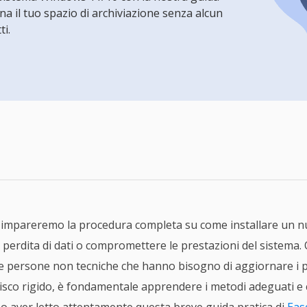
rodotti di Recupero
a il tuo spazio di archiviazione senza alcun
Recupero dati ca
ti.
MSPs Service
Data Recovery Services
Servizi di recupero dati professionale
Recupero Foto 
MSP Service
Servizio White
Exchange Recovery
Ripristino & riparazione di file EDB
Email Recovery
Recupero di Outlook email
MS SQL Recovery
Recupero per MS SQL database
, impareremo la procedura completa su come installare un 
perdita di dati o compromettere le prestazioni del sistema
e persone non tecniche che hanno bisogno di aggiornare i pro
disco rigido, è fondamentale apprendere i metodi adeguati 