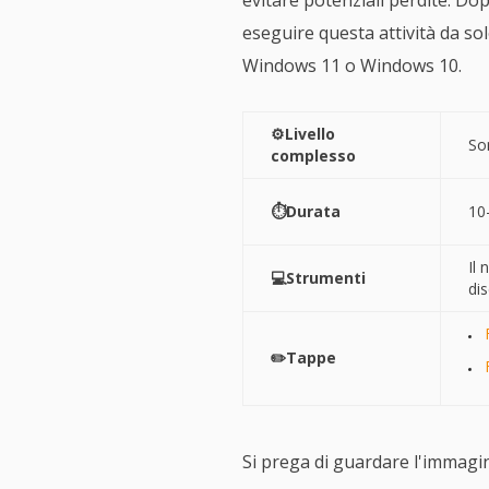
evitare potenziali perdite. Do
eseguire questa attività da so
Windows 11 o Windows 10.
⚙️Livello
So
complesso
⏱️Durata
10
Il 
💻Strumenti
dis
✏️Tappe
Si prega di guardare l'immagin