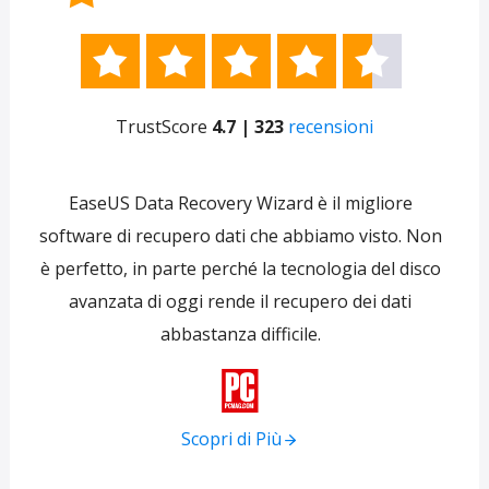





TrustScore
4.7 | 323
recensioni
e
EaseUS Data Recovery Wizard è il migliore
 per
software di recupero dati che abbiamo visto. Non
re
ti
è perfetto, in parte perché la tecnologia del disco
s
avanzata di oggi rende il recupero dei dati
forni
abbastanza difficile.
tra
f

Scopri di Più