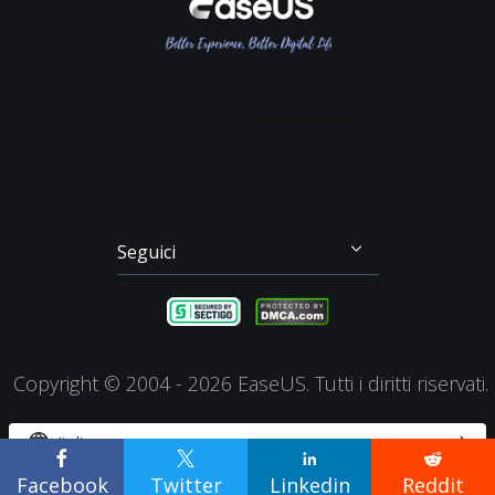
Recupero Dati Scheda SD
Partition Master
Mio Conto
Termini & Condizioni
Recupero dei File su Mac
Todo Backup
Sconto Education
Backup & Ripristino
Disk Copy
Gestione Partizioni
Todo PCTrans
Disco di Emergenza
Video Downloader
Clonazione di Disco
RecExperts
Seguici




Copyright ©
2004 - 2026
EaseUS. Tutti i diritti riservati.


Italiano




Facebook
Twitter
Linkedin
Reddit