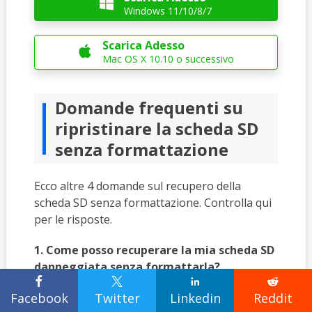

Windows 11/10/8/7
Scarica Adesso

Mac OS X 10.10 o successivo
Domande frequenti su
ripristinare la scheda SD
senza formattazione
Ecco altre 4 domande sul recupero della
scheda SD senza formattazione. Controlla qui
per le risposte.
1. Come posso recuperare la mia scheda SD
danneggiata senza formattarla?




Facebook
Twitter
Linkedin
Reddit
Una scheda SD danneggiata può essere