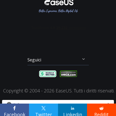
Recupero Dati Scheda SD
Partition Master
Mio Conto
Termini & Condizioni
Recupero dei File su Mac
Todo Backup
Sconto Education
Backup & Ripristino
Disk Copy
Gestione Partizioni
Todo PCTrans
Disco di Emergenza
Video Downloader
Clonazione di Disco
RecExperts
Seguici




Copyright ©
2004 - 2026
EaseUS. Tutti i diritti riservati.


Italiano




Facebook
Twitter
Linkedin
Reddit