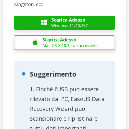
Kingston, ecc.
Scarica Adesso

Windows 11/10/8/7
Scarica Adesso

Mac OS X 10.10 o successivo
Suggerimento

1. Finché l'USB può essere
rilevato dal PC, EaseUS Data
Recovery Wizard può
scansionare e ripristinare
tutti i dati importanti.