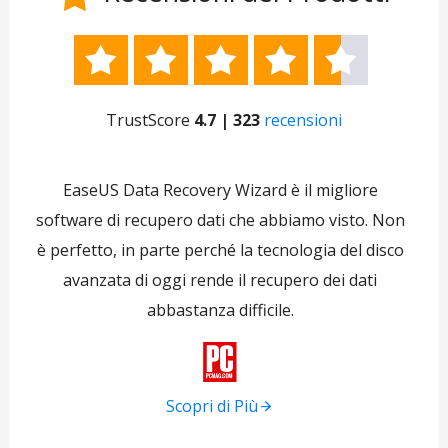





TrustScore
4.7 | 323
recensioni
e
EaseUS Data Recovery Wizard è il migliore
 per
software di recupero dati che abbiamo visto. Non
re
ti
è perfetto, in parte perché la tecnologia del disco
s
avanzata di oggi rende il recupero dei dati
forni
abbastanza difficile.
tra
f

Scopri di Più